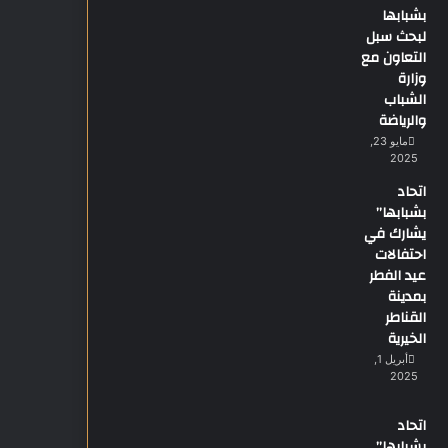
بشبابها
لبحث سبل
التعاون مع
وزارة
الشباب
والرياضة
مايو 23,
2025
اتحاد
بشبابها”
يشارك في
احتفالات
عيد الفطر
بمدينة
القناطر
الخيرية
أبريل 1,
2025
اتحاد
بشبابها”