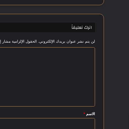
ي
م
س
ا
اترك تعليقاً
ء
ا
لن يتم نشر عنوان بريدك الإلكتروني.
الحقول الإلزامية مشار إل
ل
أ
ا
ح
د
ل
ت
ع
ل
ي
ق
*
الاسم
*