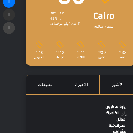
مشاركة عبر البريد
Cairo
38º - 30º
42%
طباعة
2.8 كيلومتر/ساعة
سماء صافية
40
42
41
39
38
℃
℃
℃
℃
℃
الأحد
الأثنين
الثلاثاء
الأربعاء
الخميس
الأشهر
الأخيرة
تعليقات
زيارة ماكرون
إلى القاهرة:
رسائل
استراتيجية
وشراكة