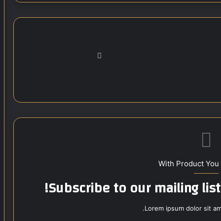
موق
ع
الوي
ب
With Product You
Subscribe to our mailing lis
Lorem ipsum dolor sit am