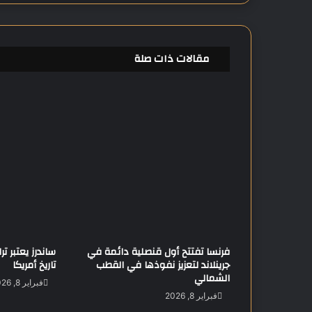
ع
ا
ل
أ
مقالات ذات صلة
ه
ل
ي
و
ا
ل
ز
م
ا
ل
ك
ف
ي
فرنسا تفتتح أول قنصلية دائمة في
ساندرز يعتبر 
أ
جرينلاند لتعزيز نفوذها في القطب
تاريخ أمريكا
ب
الشمالي
و
فبراير 8, 2026
ظ
فبراير 8, 2026
ب