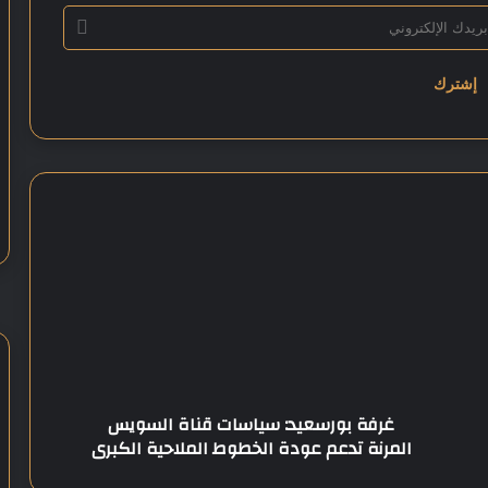
غ
ر
ف
ة
ب
و
ر
س
ع
غرفة بورسعيد: سياسات قناة السويس
ي
المرنة تدعم عودة الخطوط الملاحية الكبرى
د
: