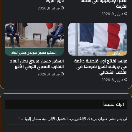
الضم الإسرائيلية في الضفة
تاريخ أمريكا
الغربية
ا
ض
فبراير 8, 2026
ت
ل
فبراير 9, 2026
ا
ت
ل
ص
ع
م
ا
ي
ل
م
م
ف
ي
ي
فرنسا تفتتح أول قنصلية دائمة
السفير حسين هريدي يحلل أبعاد
ة
ب
في جرينلاند لتعزيز نفوذها في
التقارب المصري التركي الأخير
ف
و
القطب الشمالي
ي
ر
فبراير 4, 2026
خ
ص
فبراير 8, 2026
ت
ة
ا
ل
م
ن
اترك تعليقاً
“
د
أ
ن
د
ا
لن يتم نشر عنوان بريدك الإلكتروني.
الحقول الإلزامية مشار إليها بـ
*
ي
ل
ب
ا
د