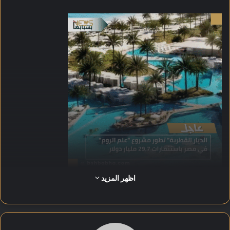
اظهر المزيد
تتضمن الاتفاقية سداد 3.5 مليار دولار قيمة للأرض، واستثماراً عينياً
بقيمة 26.2 مليار دولار لتطوير مشروع يمتد على مساحة 4900 فدان
بطول 7.2 كيلومتر على البحر المتوسط.