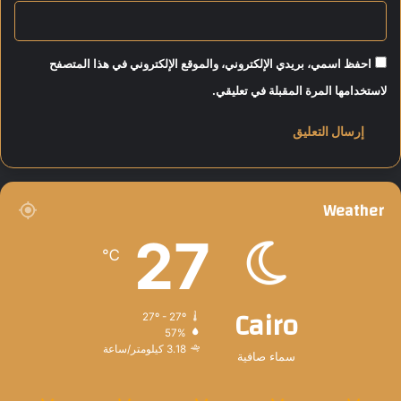
ش
ع
غ
ر
ي
ب
ل
احفظ اسمي، بريدي الإلكتروني، والموقع الإلكتروني في هذا المتصفح
ي
ف
لاستخدامها المرة المقبلة في تعليقي.
ة
ي
2
0
2
8
Weather
27
℃
Cairo
27º - 27º
57%
3.18 كيلومتر/ساعة
سماء صافية