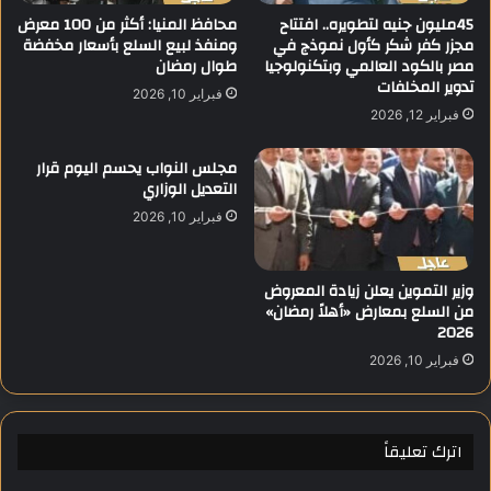
ف
.
45مليون جنيه لتطويره.. افتتاح
محافظ المنيا: أكثر من 100 معرض
ة
مجزر كفر شكر كأول نموذج في
ومنفذ لبيع السلع بأسعار مخفضة
.
مصر بالكود العالمي وبتكنولوجيا
طوال رمضان
ب
م
تدوير المخلفات
د
ش
فبراير 10, 2026
ب
ر
فبراير 12, 2026
ي
و
و
ع
مجلس النواب يحسم اليوم قرار
ت
ا
التعديل الوزاري
أ
ل
فبراير 10, 2026
ك
ض
ي
ب
د
ع
وزير التموين يعلن زيادة المعروض
ا
ة
من السلع بمعارض «أهلاً رمضان»
ن
ا
2026
ف
ل
ت
فبراير 10, 2026
ن
ا
و
ح
و
ه
ي
اترك تعليقاً
ع
ي
ل
د