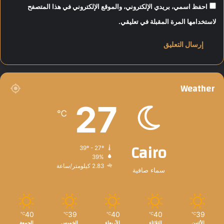
ى
احفظ اسمي، بريدي الإلكتروني، والموقع الإلكتروني في هذا المتصفح
ت
لاستخدامها المرة المقبلة في تعليقي.
ع
م
ل
ك
د
ه
Weather
"
27
℃
Cairo
39º - 27º
39%
2.83 كيلومتر/ساعة
سماء صافية
40
39
40
40
39
℃
℃
℃
℃
℃
الأثنين
الثلاثاء
الأربعاء
الخميس
الجمعة