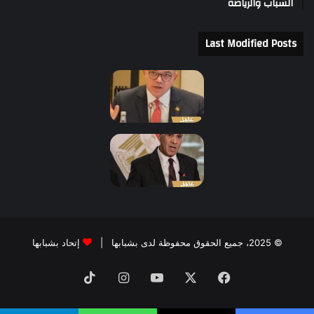
الشباب والرياضة
Last Modified Posts
© 2025، جميع الحقوق محفوظة لدى بشبابها |
إتحاد بشبابها
فيسبوك
‫X
‫YouTube
انستقرام
‫TikTok