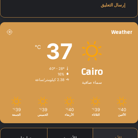
و
ا
ء
ا
ل
Weather
ش
ت
37
و
℃
ي
ة
Cairo
40º - 28º
16%
2.38 كيلومتر/ساعة
سماء صافية
39
39
40
39
40
℃
℃
℃
℃
℃
الأثنين
الثلاثاء
الأربعاء
الخميس
الجمعة