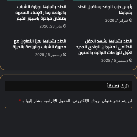
م
ه
رئيس حزب الوفد يستقبل اتحاد
اتحاد بشبابها بوزارة الشباب
ي
بشبابها
والرياضة ودار الإفتاء المصرية
ا
يطلقان مبادرة باسبور القيم
ب
ي
فبراير 7, 2026
أ
ص
يناير 23, 2026
ك
د
ث
ر
اتحاد بشبابها يشهد الحفل
اتحاد بشبابها يعزز التعاون مع
ر
إ
الختامي لمهرجان الوادي الجديد
مديرية الشباب والرياضة بالجيزة
م
ر
الأول للرياضات التراثية والفنون
ديسمبر 15, 2025
ن
ش
ديسمبر 15, 2025
1
ا
1
د
%
ا
ت
اترك تعليقاً
ا
ح
لن يتم نشر عنوان بريدك الإلكتروني.
الحقول الإلزامية مشار إليها بـ
*
ت
ر
ا
ا
ز
ل
ي
ت
ة