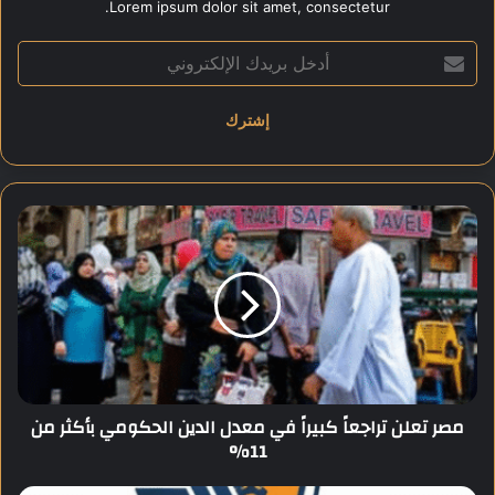
Lorem ipsum dolor sit amet, consectetur.
أ
د
خ
ل
ب
ر
ي
د
م
ك
ص
ا
ر
ل
ت
إ
ع
ل
ل
ك
ن
ت
ت
ر
ر
مصر تعلن تراجعاً كبيراً في معدل الدين الحكومي بأكثر من
و
ا
11%
ن
ج
ي
ع
اً