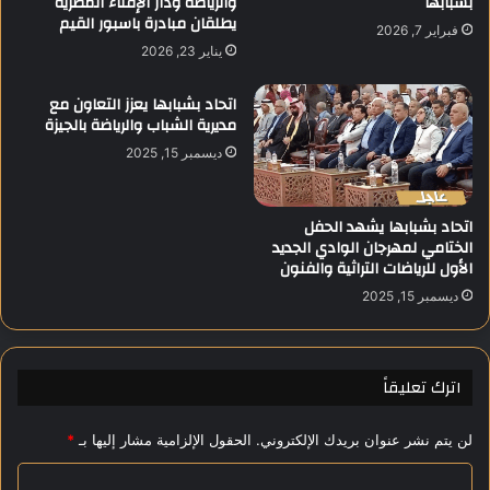
بشبابها
والرياضة ودار الإفتاء المصرية
يطلقان مبادرة باسبور القيم
ن
ي
فبراير 7, 2026
ف
د
يناير 23, 2026
ي
ل
ذ
ا
اتحاد بشبابها يعزز التعاون مع
ي
تُ
مديرية الشباب والرياضة بالجيزة
ة
ن
ديسمبر 15, 2025
ل
س
ل
ى
ب
.
اتحاد بشبابها يشهد الحفل
ر
.
الختامي لمهرجان الوادي الجديد
ا
و
الأول للرياضات التراثية والفنون
م
ا
ج
ل
ديسمبر 15, 2025
و
ج
ا
م
ل
ا
اترك تعليقاً
م
ه
ب
ي
ا
ر
لن يتم نشر عنوان بريدك الإلكتروني.
الحقول الإلزامية مشار إليها بـ
*
د
س
ر
ا
ر