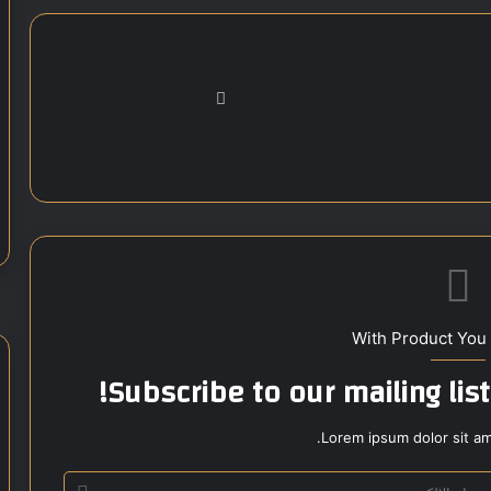
موق
ع
الوي
ب
With Product You
Subscribe to our mailing lis
Lorem ipsum dolor sit am