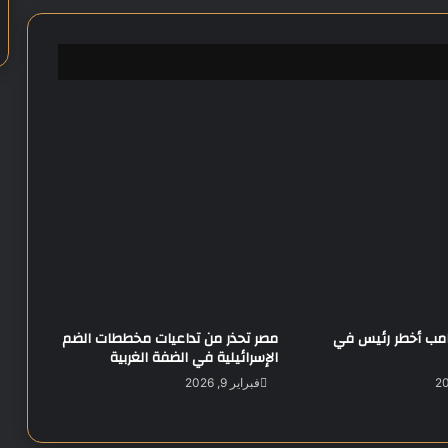
ة
ت
ت
ر
ا
ج
ع
ف
ي
أ
و
ل
ى
ج
ل
س
ترامب أخطر رئيس في
مصر تحذر من تداعيات مخططات الضم
ا
الإسرائيلية في الضفة الغربية
ت
د
فبراير 9, 2026
ي
س
م