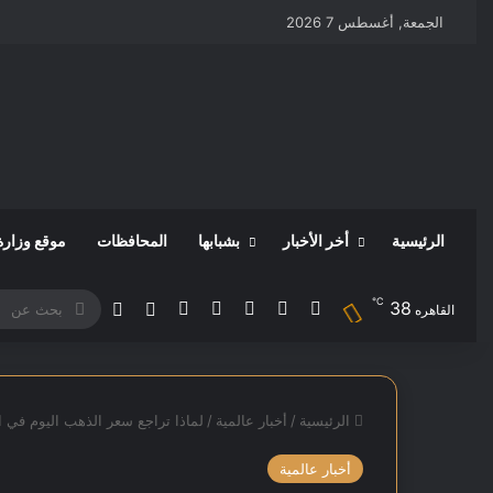
الجمعة, أغسطس 7 2026
الرئيسية
أخر الأخبار
بشبابها
المحافظات
موقع وزارة
℃
38
‫X
فيسبوك
‫YouTube
انستقرام
‫TikTok
مقال عشوائي
بحث
الوضع المظلم
القاهره
عن
الرئيسية
/
أخبار عالمية
/
لماذا تراجع سعر الذهب اليوم في ا
أخبار عالمية