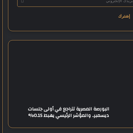
ا
ل
ب
و
ر
ص
ة
ا
ل
البورصة المصرية تتراجع في أولى جلسات
م
ديسمبر.. والمؤشر الرئيسي يهبط 0.15%
ص
ر
ي