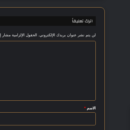
3
س
ن
اترك تعليقاً
و
ا
لن يتم نشر عنوان بريدك الإلكتروني.
الحقول الإلزامية مشار إل
ت
ا
ا
ل
أ
ل
ع
ت
ل
ع
ى
ف
ل
ا
ي
ئ
د
ق
ة
*
الاسم
*