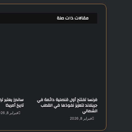
أ
ه
ل
مقالات ذات صلة
ي
ا
ل
م
ص
ر
ي
ب
ع
ا
ئ
د
1
فرنسا تفتتح أول قنصلية دائمة في
ساندرز يعتبر 
7
جرينلاند لتعزيز نفوذها في القطب
تاريخ أمريكا
%
الشمالي
ل
فبراير 8, 2026
م
فبراير 8, 2026
د
ة