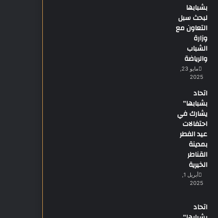
بشبابها
لبحث سبل
التعاون مع
وزارة
الشباب
والرياضة
مايو 23,
2025
اتحاد
بشبابها”
يشارك في
احتفالات
عيد الفطر
بمدينة
القناطر
الخيرية
أبريل 1,
2025
اتحاد
بشبابها”