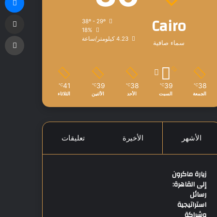
مشاركة عبر البريد
Cairo
38º - 29º
18%
طباعة
4.23 كيلومتر/ساعة
سماء صافية
41
39
38
39
38
℃
℃
℃
℃
℃
الجمعة
السبت
الأحد
الأثنين
الثلاثاء
الأشهر
الأخيرة
تعليقات
زيارة ماكرون
إلى القاهرة:
رسائل
استراتيجية
وشراكة