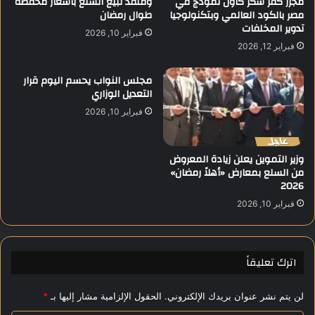
مجزر كفر شكر كأول نموذج في
ومنفذ لبيع السلع بأسعار مخفضة
مصر بالكود العالمي وبتكنولوجيا
طوال رمضان
ض
ا
تدوير المخلفات
ا
ء
فبراير 10, 2026
ل
ر
فبراير 12, 2026
ف
ف
ا
ي
مجلس النواب يحسم اليوم قرار
ئ
ع
التعديل الوزاري
د
م
فبراير 10, 2026
ة
ع
1
ت
%
ر
وزير التموين يعلن زيادة المعروض
ا
من السلع بمعارض «أهلاً رمضان»
م
2026
ب
فبراير 10, 2026
ل
ب
ح
ث
اترك تعليقاً
إ
ن
ه
لن يتم نشر عنوان بريدك الإلكتروني.
الحقول الإلزامية مشار إليها بـ
*
ا