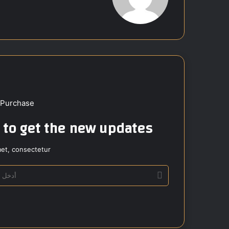
ع
الوي
ب
 Purchase
t to get the new updates!
et, consectetur.
أ
د
خ
ل
ب
ر