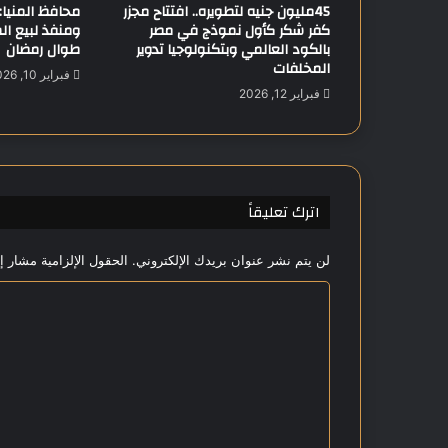
45مليون جنيه لتطويره.. افتتاح مجزر
م
كفر شكر كأول نموذج في مصر
ومنفذ لبيع ا
ع
بالكود العالمي وبتكنولوجيا تدوير
طوال رمضان
ر
المخلفات
فبراير 10, 2026
ئ
فبراير 12, 2026
ي
س
ج
ه
ا
اترك تعليقاً
ز
م
س
لن يتم نشر عنوان بريدك الإلكتروني.
الحقول الإلزامية مشار إل
ت
ق
ا
ب
ل
ل
ت
م
ص
ع
ر
ل
ت
ع
ي