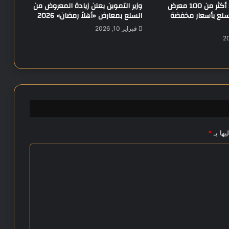
محافظ المنيا: أكثر من 100 معرض
وزير التموين يعلن زيادة المعروض من
ي
لسلع بأسعار مخفضة
السلع بمعارض «أهلاً رمضان» 2026
س
فبراير 10, 2026
ق
ب
ر
ص
ت
ع
ز
ي
ز
ا
يها بـ
*
ل
ت
ع
ا
و
ن
ا
ل
م