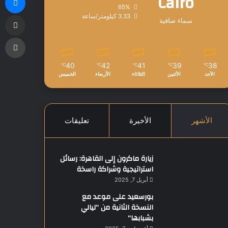
Cairo
65%
مشاركة
3.33 كيلومتر/ساعة
سماء صافية
طب
40
42
41
39
38
℃
℃
℃
℃
℃
الأحد
الأثنين
الثلاثاء
الأربعاء
الخميس
الأشهر
الأخيرة
تعليقات
زيارة ماكرون إلى القاهرة: رسائل
استراتيجية وشراكة راسخة
أبريل 7, 2025
بورسعيد على موعد مع
النسخة الثانية من “ليالي
بشبابها”