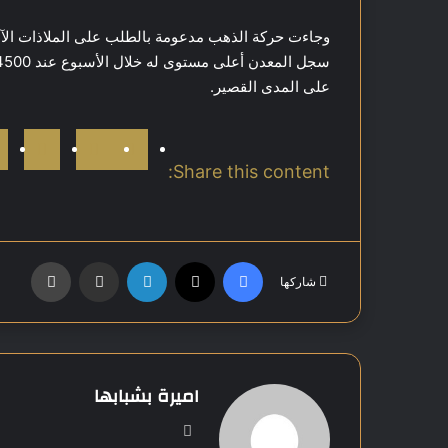
وجاءت حركة الذهب مدعومة بالطلب على الملاذات الآمنة
على المدى القصير.
Share this content:
فيسبوك
‫X
لينكدإن
مشاركة عبر البريد
طباعة
شاركها
اميرة بشبابها
موق