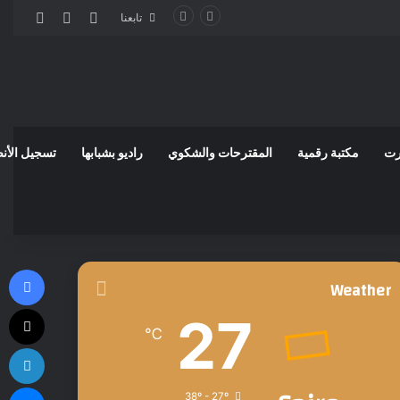
مقال عشوائي
إضافة عمود
الوضع 
تابعنا
رت
مكتبة رقمية
المقترحات والشكوي
راديو بشبابها
تسجيل الأن
في
Weather
‫X
27
℃
لي
ما
38º - 27º