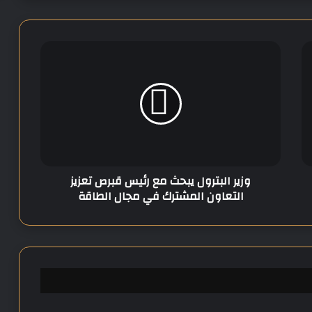
و
ز
ي
ر
ا
ل
ب
ت
ر
وزير البترول يبحث مع رئيس قبرص تعزيز
و
التعاون المشترك في مجال الطاقة
ل
ي
ب
ح
ث
م
ع
ر
ئ