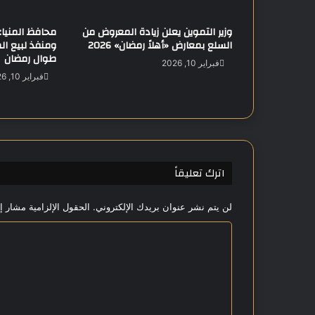
ل
د
وزير التموين يعلن زيادة المعروض من
و
السلع بمعارض «أهلاً رمضان» 2026
ومنفذ لبيع ا
ل
طوال رمضان
ا
فبراير 10, 2026
ر
فبراير 10, 2026
و
ي
ك
ش
ف
ت
اترك تعليقاً
و
ق
لن يتم نشر عنوان بريدك الإلكتروني.
الحقول الإلزامية مشار إل
ع
ا
ا
ت
ب
ل
م
ت
ز
ع
ي
د