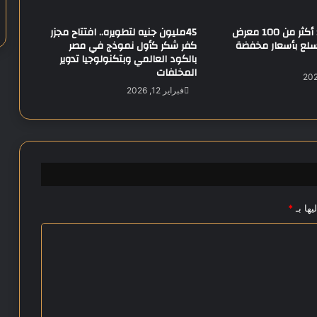
ف
ت
محافظ المنيا: أكثر من 100 معرض
45مليون جنيه لتطويره.. افتتاح مجزر
ح
لسلع بأسعار مخفضة
كفر شكر كأول نموذج في مصر
م
بالكود العالمي وبتكنولوجيا تدوير
م
المخلفات
ر
فبراير 12, 2026
ا
ت
آ
م
ن
ة
يها بـ
*