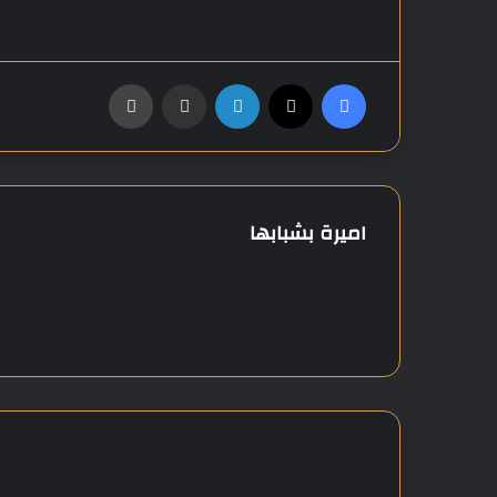
فيسبوك
‫X
لينكدإن
مشاركة عبر البريد
طباعة
اميرة بشبابها