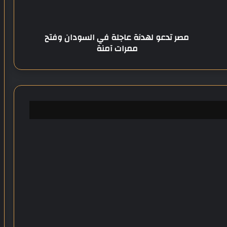
و
ل
ه
مصر تدعو لهدنة عاجلة في السودان وفتح
د
ممرات آمنة
ن
ة
ع
ا
ج
ل
ة
ف
ي
ا
ل
س
و
د
ا
ن
و