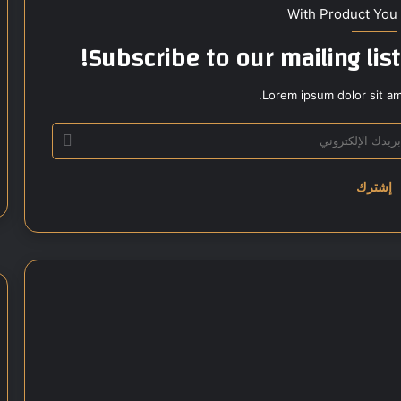
With Product You
Subscribe to our mailing lis
Lorem ipsum dolor sit am
م
ص
ر
ت
د
ع