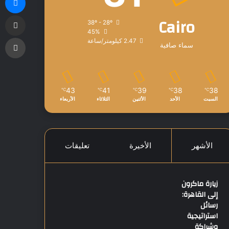
مشاركة عبر البريد
Cairo
38º - 28º
45%
طباعة
2.47 كيلومتر/ساعة
سماء صافية
43
41
39
38
38
℃
℃
℃
℃
℃
السبت
الأحد
الأثنين
الثلاثاء
الأربعاء
الأشهر
الأخيرة
تعليقات
زيارة ماكرون
إلى القاهرة:
رسائل
استراتيجية
وشراكة