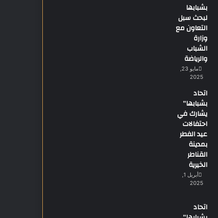
بشبابها
لبحث سبل
التعاون مع
وزارة
الشباب
والرياضة
مايو 23,
2025
اتحاد
بشبابها”
يشارك في
احتفالات
عيد الفطر
بمدينة
القناطر
الخيرية
أبريل 1,
2025
اتحاد
بشبابها”