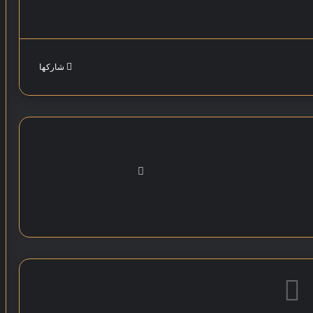
شاركها
موق
ع
الوي
ب