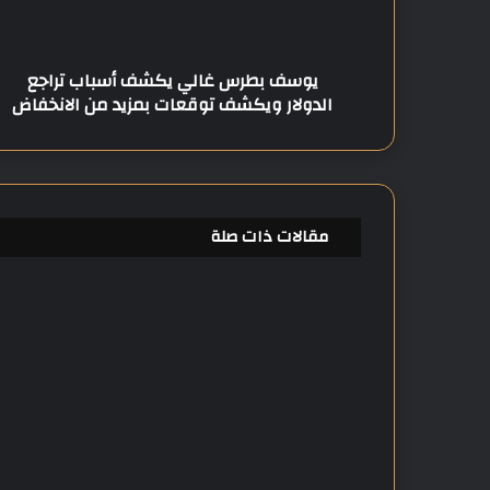
ر
ر
س
و
غ
ن
يوسف بطرس غالي يكشف أسباب تراجع
ا
ي
الدولار ويكشف توقعات بمزيد من الانخفاض
ل
ي
ي
ك
ش
ف
مقالات ذات صلة
أ
س
ب
ا
ب
ت
ر
ا
ج
ع
ا